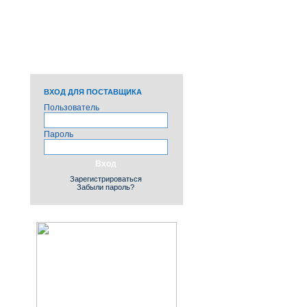
ПРОТОКОЛЫ, ОТЧЕТЫ
И ПЛАНЫ
НЕВОСТРЕБОВАННЫЕ
ЛИКВИДНЫЕ И
НЕЛИКВИДНЫЕ
ЗАПАСЫ
ВХОД ДЛЯ ПОСТАВЩИКА
Пользователь
Пароль
Зарегистрироваться
Забыли пароль?