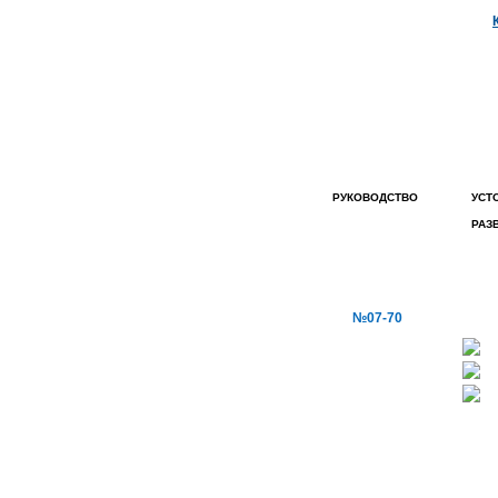
РУКОВОДСТВО
УСТ
РАЗ
ГЛАВНАЯ СТРАНИЦА
НОВОСТИ КОМПАНИИ
№07-70
ПОЛИТИКА
ОБЩЕСТВА
КОРПОРАТИВНАЯ
ГАЗЕТА
КАРТА САЙТА
ВАКАНСИИ
ОБЪЯВЛЕНИЕ
АКЦИОНЕРАМ