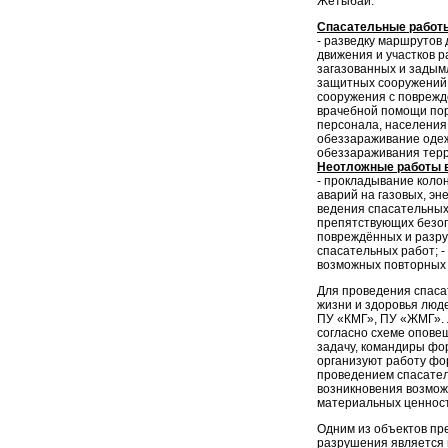
Жетыбай.
Спасательные работы
- разведку маршрутов 
движения и участков р
загазованных и задым
защитных сооружений 
сооружения с поврежд
врачебной помощи пор
персонала, населения
обеззараживание одеж
обеззараживания терр
Неотложные работы в
- прокладывание колон
аварий на газовых, эн
ведения спасательных
препятствующих безоп
повреждённых и разру
спасательных работ; 
возможных повторных 
Для проведения спаса
жизни и здоровья люд
ПУ «КМГ», ПУ «ЖМГ». 
согласно схеме опове
задачу, командиры фо
организуют работу фо
проведением спасател
возникновения возмож
материальных ценност
Одним из объектов пр
разрушения является в