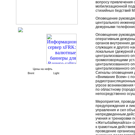
вопросу привлечения 
мобилизационной подг
стихийных бедствий М
Оповещение руководящ
центрального инженер
дежурными телефонис
Оповещение руководящ
оперативным дежурным
органов внутренних д
служащих и другого н
локальные (дежурной 
централизованного оп
громкоговорящими уста
централизованного оп
централизованного оп
Цены на нефть
Сигналы оповещения д
Brent
Light
«Внимание Всем» с по
радиотрансляционным 
угрозе возникновения
по областному (городс
непосредственно осущ
Мероприятия, проводи
предупреждения и лик
управления и сил объ
непредвиденным дейст
учения и тренировки 
«Жетыбаймунайгаз» со
к грамотным действия
проведение организац