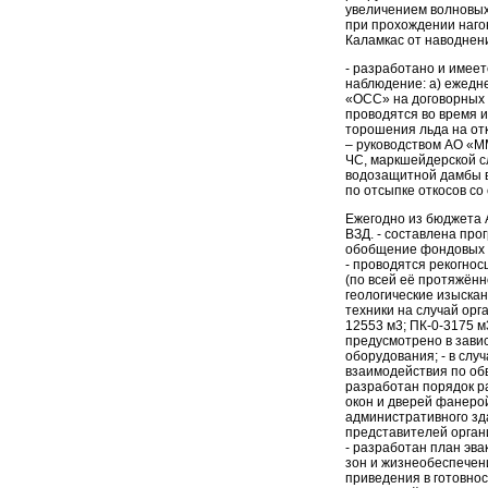
увеличением волновых 
при прохождении наго
Каламкас от наводнени
- разработано и имеет
наблюдение: а) ежедн
«ОСС» на договорных 
проводятся во время и
торошения льда на отк
– руководством АО «М
ЧС, маркшейдерской с
водозащитной дамбы в
по отсыпке откосов с
Ежегодно из бюджета 
ВЗД. - составлена про
обобщение фондовых м
- проводятся рекогно
(по всей её протяжён
геологические изыскан
техники на случай орг
12553 м3; ПК-0-3175 м
предусмотрено в зави
оборудования; - в сл
взаимодействия по обв
разработан порядок р
окон и дверей фанеро
административного зда
представителей орган
- разработан план эв
зон и жизнеобеспечен
приведения в готовно