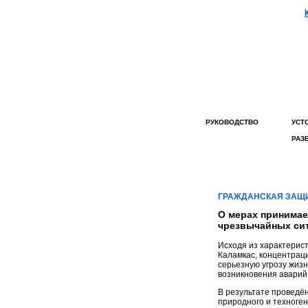
РУКОВОДСТВО
УСТ
РАЗ
ГЛАВНАЯ СТРАНИЦА
НОВОСТИ КОМПАНИИ
ГРАЖДАНСКАЯ ЗАЩИ
ПОЛИТИКА
О мерах принимае
ОБЩЕСТВА
чрезвычайных си
КОРПОРАТИВНАЯ
ГАЗЕТА
Исходя из характерис
Каламкас, концентрац
КАРТА САЙТА
серьезную угрозу жизн
возникновения аварий
ВАКАНСИИ
В результате проведё
ОБЪЯВЛЕНИЕ
природного и техноге
АКЦИОНЕРАМ