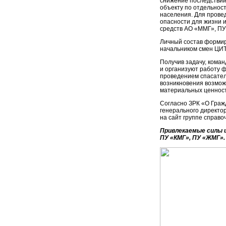
снижение последствий
объекту по отдельнос
населения. Для прове
опасности для жизни 
средств АО «ММГ», ПУ
Личный состав формир
начальником смен ЦИТ
Получив задачу, кома
и организуют работу 
проведением спасател
возникновения возмож
материальных ценност
Согласно ЗРК «О Граж
генерального директо
на сайт группе справо
Привлекаемые силы и
ПУ «КМГ», ПУ «ЖМГ».