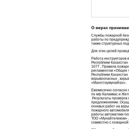
О мерах принимае
Cлужбы пожарной без
работы по предупрежд
также структурных по
Для этих целей прово
Работа инструкторов 
Республики Казахстан
1077 , Правила пожар
регламентом «Общее т
Республики Казахстан 
взрывоопасных , взры
«Мангстаумунайгаз».
Ежемесячно согласно 
по м/р Каламкас и Же
.Результаты проверок
предложениями. Осуще
огневых работ на взр
пожарного автомобиля
работы автоматики по
ТОО «Мунайтелеком» .
совместно с пожарной