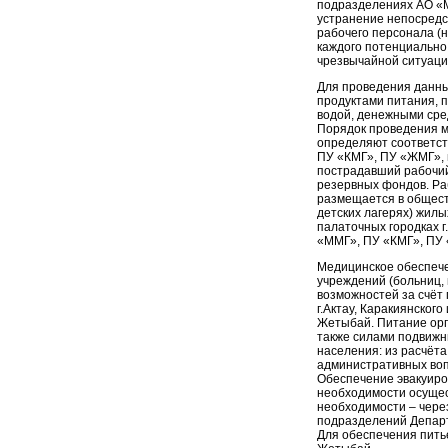
подразделениях АО «
устранение непосредс
рабочего персонала (
каждого потенциально
чрезвычайной ситуаци
Для проведения данны
продуктами питания, 
водой, денежными сре
Порядок проведения м
определяют соответст
ПУ «КМГ», ПУ «ЖМГ», г
пострадавший рабочий
резервных фондов. Ра
размещается в обществ
детских лагерях) жилы
палаточных городках г
«ММГ», ПУ «КМГ», ПУ
Медицинское обеспече
учреждений (больниц, 
возможностей за счёт
г.Актау, Каракиянског
Жетыбай. Питание орга
также силами подвижн
населения: из расчёта
административных воп
Обеспечение эвакуиро
необходимости осущес
необходимости – чере
подразделений Депар
Для обеспечения питье