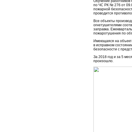
Обучение работников 
по ЧС РК № 276 от 09.
пожарной безопасност
проводится противопо
Все объекты производ
огнетушителями соотв
заправка. Ежеквартал
пожаротушения по объ
Имеющаяся на объекта
в исправном состояни
безопасности с предс
За 2018 год и за 5 ме
произошло.