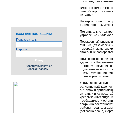
производства и жизне
ПРОТОКОЛЫ, ОТЧЕТЫ
И ПЛАНЫ
Вместе с тем эти же п
способствуют достато
НЕВОСТРЕБОВАННЫЕ
ситуаций.
ЛИКВИДНЫЕ И
НЕЛИКВИДНЫЕ
На территории структ
ЗАПАСЫ
радиационно-химическ
Потенциально пожаро
ВХОД ДЛЯ ПОСТАВЩИКА
управление «Каламкас
Пользователь
Повышенный риск воз
УПСВ и цех комплексн
перерабатываются, хр
Пароль
способные возгореться
При возникновении чр
директора Начальника
по предупреждению и 
Зарегистрироваться
Забыли пароль?
подчинённых подсисте
причин ухудшения обс
по её нормализации.
Усиливается дежурно-
усиление наблюдения 
объектах и прилегающ
ситуации и их масшта
чрезвычайных ситуаци
необходимости органи
аварийно-восстановите
районы предполагаемы
(согласно плана) с ор