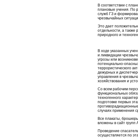
В соответствии с пла
плановые учения. По 
служб ГЗ и формирова
чрезвычайных ситуаци
Это дает положительн
отдельности, а также
природного и техноген
В ходе указанных уче
и ликвидации чрезвыча
угрозы или возникнове
потенциально-опасных
террористического акт
дежурных и диспетчерс
управления в чрезвыч
хозяйствования и усто
Со всем рабочим перс
функциональных обяза
техногенного характер
подготовке первых эт
противорадиационные 
случаях применения с
Все плакаты, брошюры
вложены в сайт групп
Проведение спасатель
осуществляется по эт