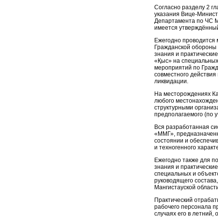
Согласно разделу 2 гл
указания Вице-Министр
Департамента по ЧС Ма
имеется утверждённый
Ежегодно проводится 
Гражданской обороны 
знания и практически
«Қыс» на специальных
мероприятий по Гражд
совместного действия 
ликвидации.
На месторождениях Ка
любого местонахожден
структурными организ
предполагаемого (по 
Вся разработанная си
«ММГ», предназначенн
состоянии и обеспечи
и техногенного характ
Ежегодно также для п
знания и практически
специальных и объекто
руководящего состава
Мангистауской области
Практический отрабат
рабочего персонала п
случаях его в летний,